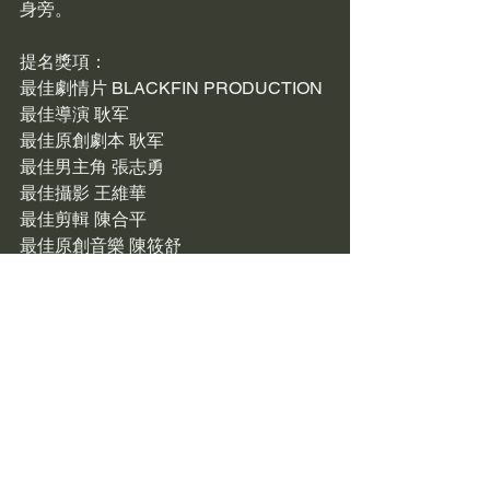
身旁。
提名獎項：
最佳劇情片 BLACKFIN PRODUCTION 
最佳導演 耿军
最佳原創劇本 耿军
最佳男主角 張志勇
最佳攝影 王維華
最佳剪輯 陳合平
最佳原創音樂 陳筱舒
最佳原創歌曲 梁龍「漂亮朋友」
「漂亮朋友」將於11月在台北首映，影
迷朋友我們稍後就來！