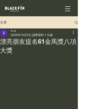
文章
w zj
2024年10月5日
讀畢需時 1 分鐘
漂亮朋友提名61金馬獎八項
大獎