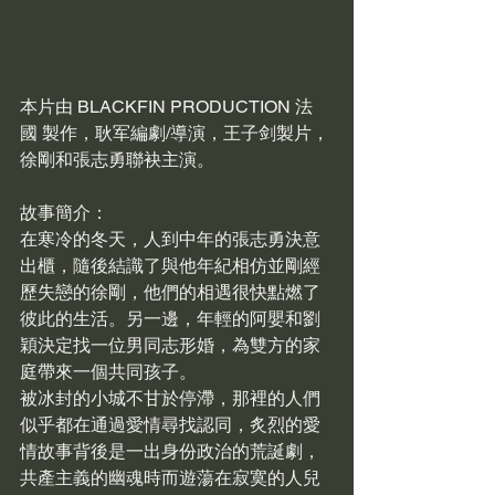
本片由 BLACKFIN PRODUCTION 法
國 製作，耿军編劇/導演，王子剑製片，
徐剛和張志勇聯袂主演。
故事簡介：
在寒冷的冬天，人到中年的張志勇決意
出櫃，隨後結識了與他年紀相仿並剛經
歷失戀的徐剛，他們的相遇很快點燃了
彼此的生活。另一邊，年輕的阿嬰和劉
穎決定找一位男同志形婚，為雙方的家
庭帶來一個共同孩子。
被冰封的小城不甘於停滯，那裡的人們
似乎都在通過愛情尋找認同，炙烈的愛
情故事背後是一出身份政治的荒誕劇，
共產主義的幽魂時而遊蕩在寂寞的人兒